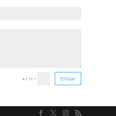
Enviar
=
4 + 11