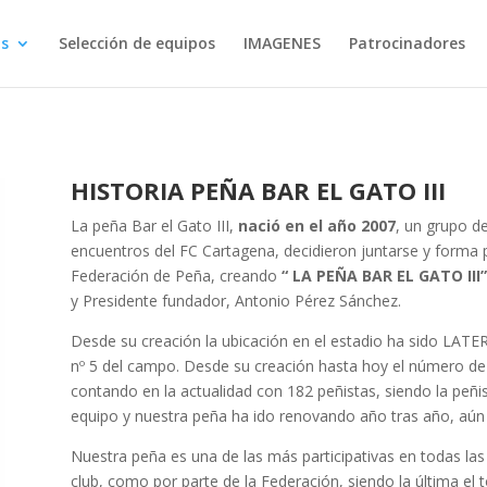
s
Selección de equipos
IMAGENES
Patrocinadores
HISTORIA PEÑA BAR EL GATO III
La peña Bar el Gato III,
nació en el año 2007
, un grupo d
encuentros del FC Cartagena, decidieron juntarse y forma p
Federación de Peña, creando
“ LA PEÑA BAR EL GATO III”
y Presidente fundador, Antonio Pérez Sánchez.
Desde su creación la ubicación en el estadio ha sido LATE
nº 5 del campo. Desde su creación hasta hoy el número d
contando en la actualidad con 182 peñistas, siendo la peñi
equipo y nuestra peña ha ido renovando año tras año, aú
Nuestra peña es una de las más participativas en todas las 
club, como por parte de la Federación, siendo la última el 